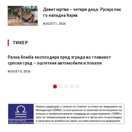
Девет мртви – четири деца: Русија пак
го нападна Кијив
AUGUST 1, 2026
ТИКЕР
Рачна бомба експлодира пред зграда во главниот
И Д
српски град – оштетени автомобили и локали
мес
AUGUST 6, 2026
AUGUS