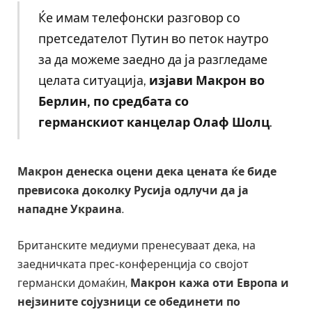
Ќе имам телефонски разговор со
претседателот Путин во петок наутро
за да можеме заедно да ја разгледаме
целата ситуација,
изјави Макрон во
Берлин, по средбата со
германскиот канцелар Олаф Шолц
.
Макрон денеска оцени дека цената ќе биде
превисока доколку Русија одлучи да ја
нападне Украина
.
Британските медиуми пренесуваат дека, на
заедничката прес-конференција со својот
германски домаќин,
Макрон кажа оти Европа и
нејзините сојузници се обединети по