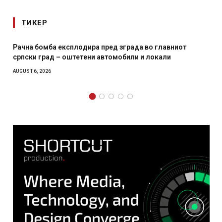
ТИКЕР
одира пред зграда во главниот
И Данска се милитарил
етени автомобили и локали
месечна воена
AUGUST 4, 2026