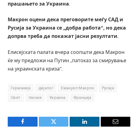
прашањето за Украина
.
Макрон оцени дека преговорите меѓу САД и
Русија за Украина се „добра работа“, но дека
допрва треба да покажат јасни резултати
.
Елисејската палата вчера соопшти дека Макрон
ќе му предложи на Путин „патоказ за смирување
на украинската криза“.
Германија
дијалог
Емануел Макрон
Русија
Свет
тензии
Украина
Франција
Facebook
Twitter
LinkedIn
Email