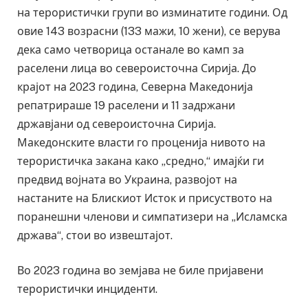
на терористички групи во изминатите години. Од
овие 143 возрасни (133 мажи, 10 жени), се верува
дека само четворица останале во камп за
раселени лица во североисточна Сирија. До
крајот на 2023 година, Северна Македонија
репатрираше 19 раселени и 11 задржани
државјани од североисточна Сирија.
Македонските власти го проценија нивото на
терористичка закана како „средно,“ имајќи ги
предвид војната во Украина, развојот на
настаните на Блискиот Исток и присуството на
поранешни членови и симпатизери на „Исламска
држава“, стои во извештајот.
Во 2023 година во земјава не биле пријавени
терористички инциденти.