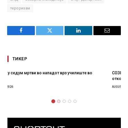
тероризам
Facebook
Twitter
LinkedIn
Email
ТИКЕР
СОЗИС: Украинците повеќе им веруваат на генералите
отколку на Зеленски
AUGUST 7, 2026