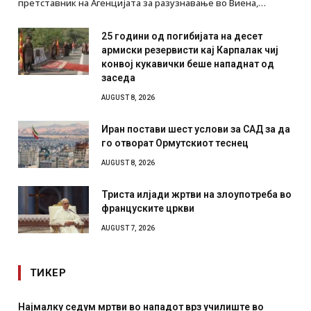
претставник на Агенцијата за разузнавање во Виена,…
25 години од погибијата на десет
армиски резервисти кај Карпалак чиј
конвој кукавички беше нападнат од
заседа
AUGUST 8, 2026
Иран постави шест услови за САД за да
го отворат Ормутскиот теснец
AUGUST 8, 2026
Триста илјади жртви на злоупотреба во
француските цркви
AUGUST 7, 2026
ТИКЕР
СОЗИС: Украинците повеќе им веруваат на генералите