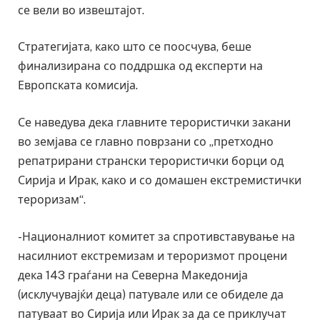
се вели во извештајот.
Стратегијата, како што се поосчува, беше
финализирана со поддршка од експерти на
Европската комисија.
Се наведува дека главните терористички закани
во земјава се главно поврзани со „претходно
репатрирани странски терористички борци од
Сирија и Ирак, како и со домашен екстремистички
тероризам“.
-Националниот комитет за спротивставување на
насилниот екстремизам и тероризмот процени
дека 143 граѓани на Северна Македонија
(исклучувајќи деца) патувале или се обиделе да
патуваат во Сирија или Ирак за да се приклучат