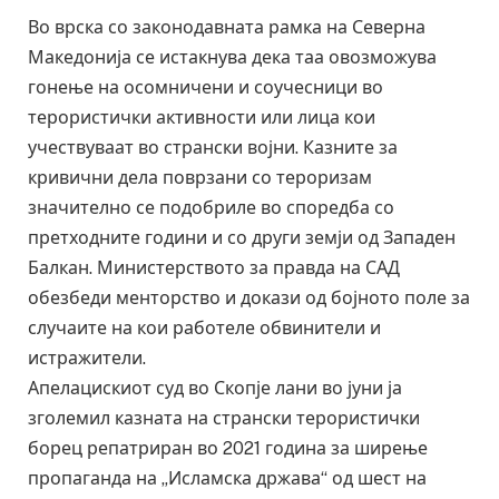
Во врска со законодавната рамка на Северна
Македонија се истакнува дека таа овозможува
гонење на осомничени и соучесници во
терористички активности или лица кои
учествуваат во странски војни. Казните за
кривични дела поврзани со тероризам
значително се подобриле во споредба со
претходните години и со други земји од Западен
Балкан. Министерството за правда на САД
обезбеди менторство и докази од бојното поле за
случаите на кои работеле обвинители и
истражители.
Апелацискиот суд во Скопје лани во јуни ја
зголемил казната на странски терористички
борец репатриран во 2021 година за ширење
пропаганда на „Исламска држава“ од шест на