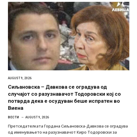
AUGUST 9, 2026
Сиљановска – Давкова се оградува од
случајот со разузнавачот Тодоровски кој со
потврда дека е осудуван беше испратен во
Виена
ВЕСТИ
AUGUST 9, 2026
Претседателката Гордана Сиљановска-Давкова се оградува
од именувањето на разузнавачот Киро Тодоровски за