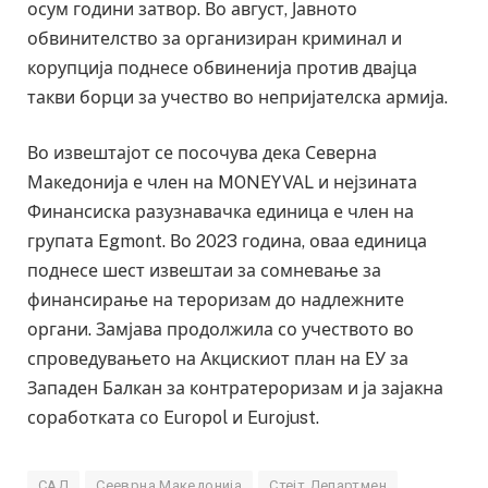
осум години затвор. Во август, Јавното
обвинителство за организиран криминал и
корупција поднесе обвиненија против двајца
такви борци за учество во непријателска армија.
Во извештајот се посочува дека Северна
Македонија е член на MONEYVAL и нејзината
Финансиска разузнавачка единица е член на
групата Egmont. Во 2023 година, оваа единица
поднесе шест извештаи за сомневање за
финансирање на тероризам до надлежните
органи. Замјава продолжила со учеството во
спроведувањето на Акцискиот план на ЕУ за
Западен Балкан за контратероризам и ја зајакна
соработката со Europol и Eurojust.
САД
Сееврна Македонија
Стејт Департмен