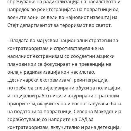
спречување на радикализација на насилството и
напредок во реинтеграцијата на повратници од
воените зони, се вели во најновиот извештај на
Стејт департментот за тероризмот во светот.
– Владата во мај усвои национални стратегии за
контратероризам и спротивставување на
насилниот екстремизам со соодветни акциски
планови кои се фокусираат на превенција на
онлајн радикализација кон насилство,
„десничарски екстремизам“, реинтеграција,
потреба од специјализирани обуки за полицајци
и социјални работници, и ажурирани стратешки
приоритети, вклучително и воспоставување база
на податоци за повратници. Северна Македонија
соработуваше со напорите на САД за
контратероризам, вклучително и рана детекција,