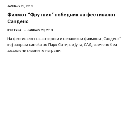
JANUARY 28, 2013
Филмот “Фрутвил“ победник на фестивалот
Санденс
КУЛТУРА
JANUARY 28, 2013
На фестивалот на авторски и независни филмови „Санденс“,
кој заврши синоќа во Парк Сити, во Јута, САД, свечено беа
доделени главните награди.