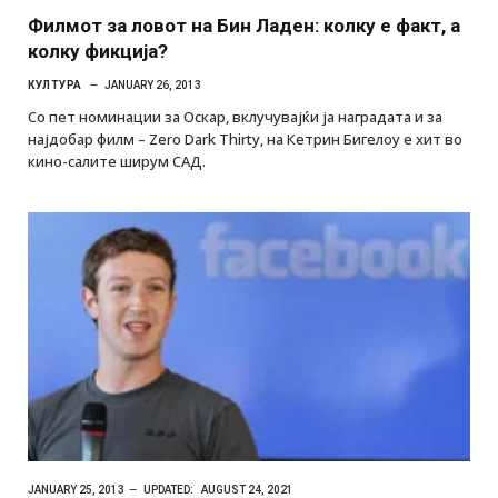
Филмот за ловот на Бин Ладен: колку е факт, а
колку фикција?
КУЛТУРА
JANUARY 26, 2013
Со пет номинации за Оскар, вклучувајќи ја наградата и за
најдобар филм – Zero Dark Thirty, на Кетрин Бигелоу е хит во
кино-салите ширум САД.
JANUARY 25, 2013
UPDATED:
AUGUST 24, 2021