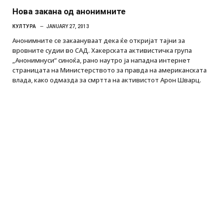
Нова закана од анонимните
КУЛТУРА
JANUARY 27, 2013
Анонимните се закаануваат дека ќе откријат тајни за
вровните судии во САД. Хакерската активистичка група
„Анонимнуси“ синоќа, рано наутро ја нападна интернет
страницата на Министерството за правда на американската
влада, како одмазда за смртта на активистот Арон Шварц.