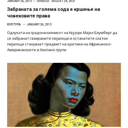
JANUARY 26, 2013
UPDATED:
AUGUST 24, 2021
Забраната за голема сода е кршење на
човековите права
КУЛТУРА
JANUARY 26, 2013
Одлуката на градоначалникот на Њујорк Мајкл Блумберг да
се забранат газираните пијалоци и останатите слатки
пијалоци стануваат предмет на критики на Африканско-
Американските и Хиспано групи