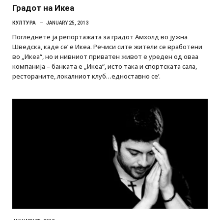
Градот на Икеа
КУЛТУРА
JANUARY 25, 2013
Погледнете ја репортажата за градот Амхолд во јужна
Шведска, каде се’ е Икеа. Речиси сите жители се вработени
во „Икеа“, но и нивниот приватен живот е уреден од оваа
компанија – банката е „Икеа“, исто така и спортската сала,
рестораните, локалниот клуб…едноставно се’.