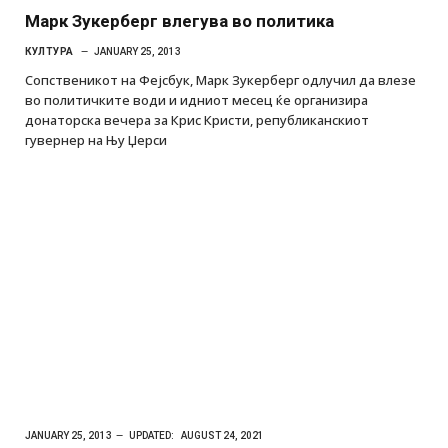
Марк Зукерберг влегува во политика
КУЛТУРА
JANUARY 25, 2013
Сопственикот на Фејсбук, Марк Зукерберг одлучил да влезе
во политичките води и идниот месец ќе организира
донаторска вечера за Крис Кристи, републиканскиот
гувернер на Њу Џерси
JANUARY 25, 2013
UPDATED:
AUGUST 24, 2021