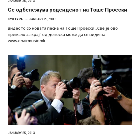
JANUARY 25, 2013
Се одбележува роденденот на Тоше Проески
КУЛТУРА
JANUARY 25, 2013
Видеото со новата песна на Тоше Проески „Све је ово
премало за крај“ од денеска може да се види на
www.onairmusic.mk
JANUARY 25, 2013