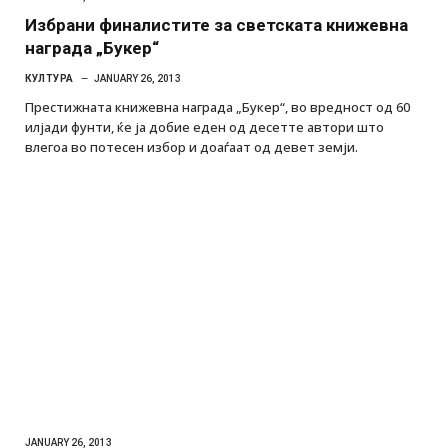
Избрани финалистите за светската книжевна
награда „Букер“
КУЛТУРА
JANUARY 26, 2013
Престижната книжевна награда „Букер“, во вредност од 60
илјади фунти, ќе ја добие еден од десетте автори што
влегоа во потесен избор и доаѓаат од девет земји.
JANUARY 26, 2013