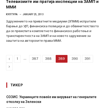
Телевизиите им пратија инспекции на ЗАМП и
ММИ
КУЛТУРА
JANUARY 25, 2013
Здружението на приватните медиуми (ЗПММ) испратиле
барање до УЈП, финансиска полиција и до обвинителството
да се преиспита комплетното финансиско работење и
транспарентноста на ЗАМП и на новото здружение за
заштита на авторските права ММИ.
Previous
…
1
387
388
389
390
391
Next
ТИКЕР
СОЗИС: Украинците повеќе им веруваат на генералите
отколку на Зеленски