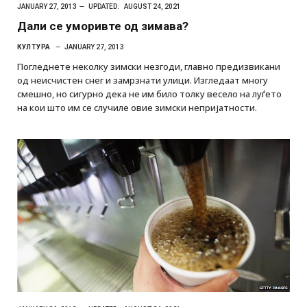
JANUARY 27, 2013
UPDATED:
AUGUST 24, 2021
Дали се уморивте од зимава?
КУЛТУРА
JANUARY 27, 2013
Погледнете неколку зимски незгоди, главно предизвикани
од неисчистен снег и замрзнати улици. Изгледаат многу
смешно, но сигурно дека не им било толку весело на луѓето
на кои што им се случиле овие зимски непријатности.